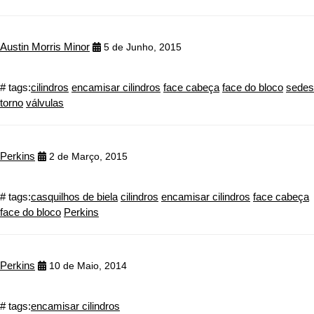
Austin Morris Minor
5 de Junho, 2015
# tags:
cilindros
encamisar cilindros
face cabeça
face do bloco
sedes
torno
válvulas
Perkins
2 de Março, 2015
# tags:
casquilhos de biela
cilindros
encamisar cilindros
face cabeça
face do bloco
Perkins
Perkins
10 de Maio, 2014
# tags:
encamisar cilindros