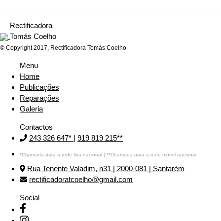
Rectificadora
Tomás Coelho
© Copyright 2017, Rectificadora Tomás Coelho
Menu
Home
Publicações
Reparações
Galeria
Contactos
243 326 647*
|
919 819 215**
*Chamada para a rede fixa nacional | **Chamada para a rede móvel nacional
Rua Tenente Valadim, n31 | 2000-081 | Santarém
rectificadoratcoelho@gmail.com
Social