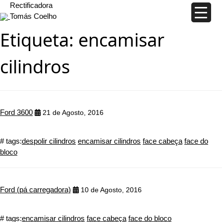
Rectificadora
Tomás Coelho
Etiqueta:
encamisar
cilindros
Ford 3600
21 de Agosto, 2016
# tags:
despolir cilindros
encamisar cilindros
face cabeça
face do
bloco
Ford (pá carregadora)
10 de Agosto, 2016
# tags:
encamisar cilindros
face cabeça
face do bloco