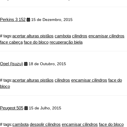
Perkins 3 152
15 de Dezembro, 2015
# tags:
acertar alturas pistãos
cambota
cilindros
encamisar cilindros
face cabeça
face do bloco
recuperação biela
Opel (Isuzu)
18 de Outubro, 2015
# tags:
acertar alturas pistãos
cilindros
encamisar cilindros
face do
bloco
Peugeot 505
15 de Julho, 2015
# tags:
cambota
despolir cilindros
encamisar cilindros
face do bloco