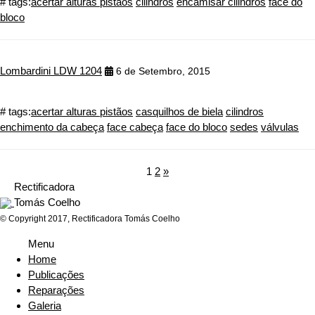
# tags:
acertar alturas pistãos
cilindros
encamisar cilindros
face do
bloco
Lombardini LDW 1204
6 de Setembro, 2015
# tags:
acertar alturas pistãos
casquilhos de biela
cilindros
enchimento da cabeça
face cabeça
face do bloco
sedes
válvulas
1
2
»
Rectificadora
Tomás Coelho
© Copyright 2017, Rectificadora Tomás Coelho
Menu
Home
Publicações
Reparações
Galeria