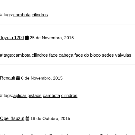
# tags:
cambota
cilindros
Toyota 1200
25 de Novembro, 2015
# tags:
cambota
cilindros
face cabeça
face do bloco
sedes
válvulas
Renault
6 de Novembro, 2015
# tags:
aplicar pistãos
cambota
cilindros
Opel (Isuzu)
18 de Outubro, 2015