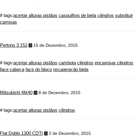
# tags:
acertar alturas pistãos
casquilhos de biela
cilindros
substituir
camisas
Perkins 3 152
15 de Dezembro, 2015
# tags:
acertar alturas pistãos
cambota
cilindros
encamisar cilindros
face cabeça
face do bloco
recuperação biela
Mitsubishi 4M40
8 de Dezembro, 2015
# tags:
acertar alturas pistãos
cilindros
Fiat Doblo 1300 CDTI
2 de Dezembro, 2015