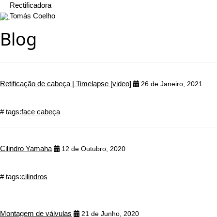
Rectificadora
Tomás Coelho
Blog
Retificação de cabeça | Timelapse [video]
26 de Janeiro, 2021
# tags:
face cabeça
Cilindro Yamaha
12 de Outubro, 2020
# tags:
cilindros
Montagem de válvulas
21 de Junho, 2020