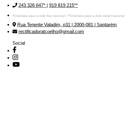
243 326 647*
|
919 819 215**
*Chamada para a rede fixa nacional | **Chamada para a rede móvel nacional
Rua Tenente Valadim, n31 | 2000-081 | Santarém
rectificadoratcoelho@gmail.com
Social