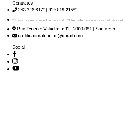
Contactos
243 326 647*
|
919 819 215**
*Chamada para a rede fixa nacional | **Chamada para a rede móvel nacional
Rua Tenente Valadim, n31 | 2000-081 | Santarém
rectificadoratcoelho@gmail.com
Social