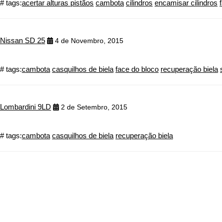
# tags:
acertar alturas pistãos
cambota
cilindros
encamisar cilindros
Nissan SD 25
4 de Novembro, 2015
# tags:
cambota
casquilhos de biela
face do bloco
recuperação biela
Lombardini 9LD
2 de Setembro, 2015
# tags:
cambota
casquilhos de biela
recuperação biela