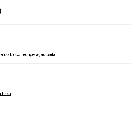
a
ce do bloco
recuperação biela
 biela