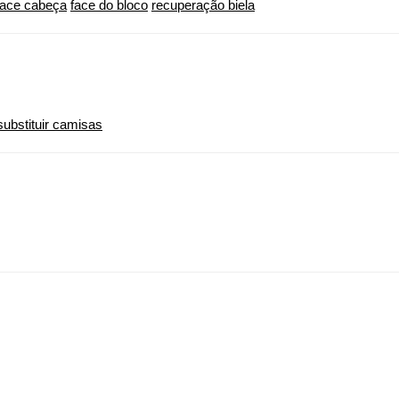
face cabeça
face do bloco
recuperação biela
substituir camisas