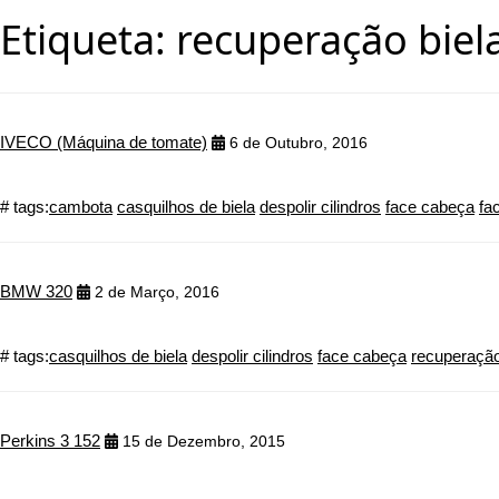
Etiqueta:
recuperação biel
IVECO (Máquina de tomate)
6 de Outubro, 2016
# tags:
cambota
casquilhos de biela
despolir cilindros
face cabeça
fa
BMW 320
2 de Março, 2016
# tags:
casquilhos de biela
despolir cilindros
face cabeça
recuperação
Perkins 3 152
15 de Dezembro, 2015