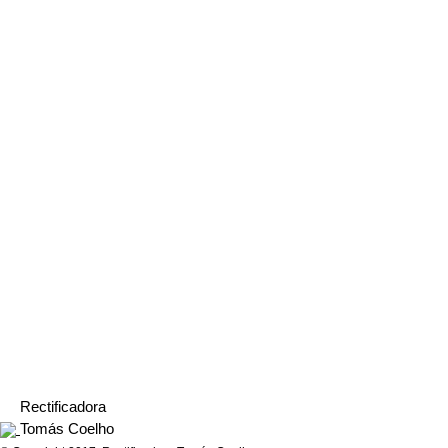
Mercedes
Toyota 2L
Volkswagen BXE
Ford 3600
Rectificadora
Tomás Coelho