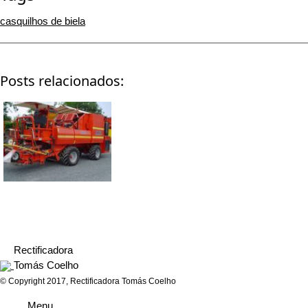
casquilhos de biela
Posts relacionados:
IVECO (Máquina de
Nissan SD 25
SCANIA
tomate)
Rectificadora
Tomás Coelho
© Copyright 2017, Rectificadora Tomás Coelho
Menu