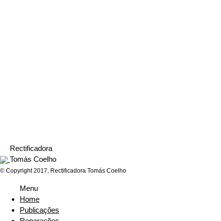
Depósito de gasóleo
Coletor de escape
Disco de travão
Soldadura coletor de
escape
Rectificadora
Tomás Coelho
© Copyright 2017, Rectificadora Tomás Coelho
Menu
Home
Publicações
Reparações