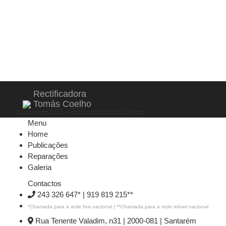
Volkswagen BXE
Jaguar 3.5
Rectificadora
Tomás Coelho
© Copyright 2017, Rectificadora Tomás Coelho
Menu
Home
Publicações
Reparações
Galeria
Contactos
243 326 647*
|
919 819 215**
*Chamada para a rede fixa nacional | **Chamada para a rede móvel nacional
Rua Tenente Valadim, n31 | 2000-081 | Santarém