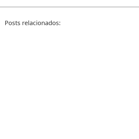
Posts relacionados:
Volvo FH16
Mitsubishi Strakar
Seat Ibiza
IVECO (Máquina de
tomate)