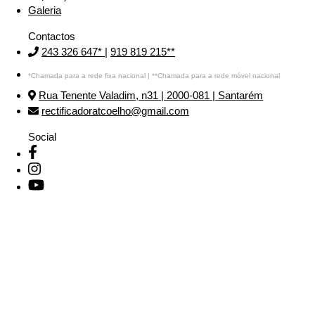
Galeria
Contactos
243 326 647*
|
919 819 215**
*Chamada para a rede fixa nacional | **Chamada para a rede móvel nacional
Rua Tenente Valadim, n31 | 2000-081 | Santarém
rectificadoratcoelho@gmail.com
Social