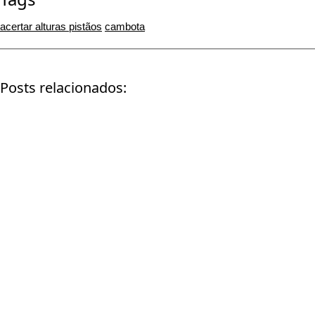
acertar alturas pistãos
cambota
Posts relacionados:
Perkins 3 152
Mercedes
Komatsu 6D-125
Volvo FH16