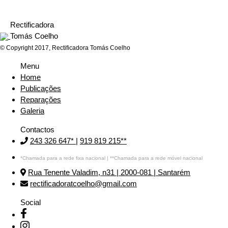
Rectificadora
Tomás Coelho
© Copyright 2017, Rectificadora Tomás Coelho
Menu
Home
Publicações
Reparações
Galeria
Contactos
243 326 647*
|
919 819 215**
*Chamada para a rede fixa nacional | **Chamada para a rede móvel nacional
Rua Tenente Valadim, n31 | 2000-081 | Santarém
rectificadoratcoelho@gmail.com
Social