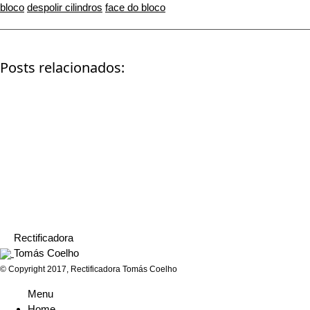
bloco
despolir cilindros
face do bloco
Posts relacionados:
Bloco Renault
Perkins 3.152
IVECO (Máquina 
tomate)
Rectificadora
Tomás Coelho
© Copyright 2017, Rectificadora Tomás Coelho
Menu
Home