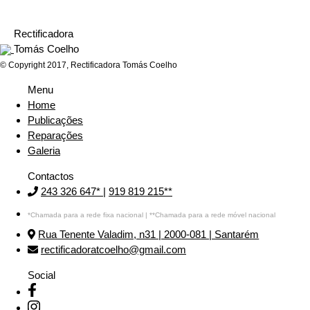
Rectificadora
Tomás Coelho
© Copyright 2017, Rectificadora Tomás Coelho
Menu
Home
Publicações
Reparações
Galeria
Contactos
243 326 647*
|
919 819 215**
*Chamada para a rede fixa nacional | **Chamada para a rede móvel nacional
Rua Tenente Valadim, n31 | 2000-081 | Santarém
rectificadoratcoelho@gmail.com
Social