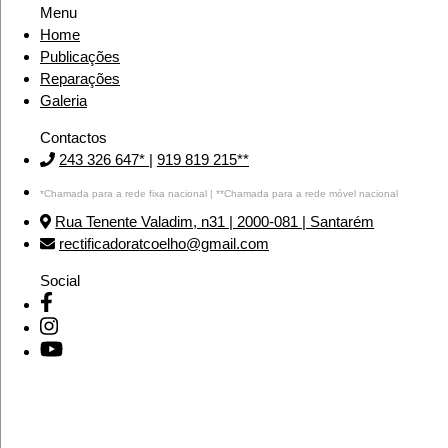
Menu
Home
Publicações
Reparações
Galeria
Contactos
243 326 647*
|
919 819 215**
*Chamada para a rede fixa nacional | **Chamada para a rede móvel nacional
Rua Tenente Valadim, n31 | 2000-081 | Santarém
rectificadoratcoelho@gmail.com
Social